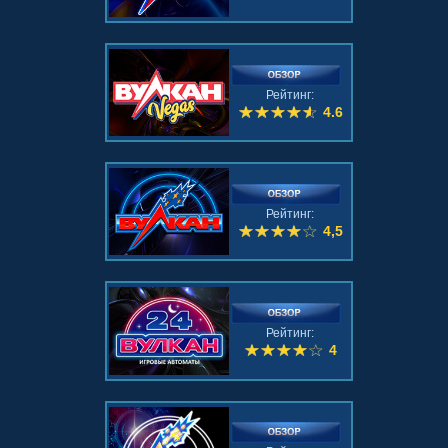
Рейтинг:
4.6
Рейтинг:
4,5
Рейтинг:
4