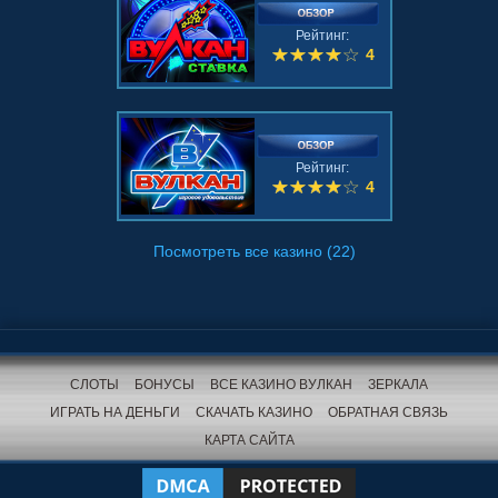
Рейтинг:
4
Рейтинг:
4
Посмотреть все казино (22)
СЛОТЫ
БОНУСЫ
ВСЕ КАЗИНО ВУЛКАН
ЗЕРКАЛА
ИГРАТЬ НА ДЕНЬГИ
СКАЧАТЬ КАЗИНО
ОБРАТНАЯ СВЯЗЬ
КАРТА САЙТА