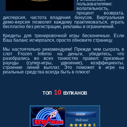
пользователями:
волатильность,
процент возврата,
дисперсия, частота впадения бонусов. Виртуальная
демо-версия позволит каждому практиковаться, играть
бесплатно без регистрации, рекламы и ограничений.
Кредиты для тренировочной игры бесконечные. Если
Ваш баланс исчерпался, просто обновите страницу.
Мы настоятельно рекомендуем! Прежде чем сыграть в
слот Frozen Inferno на деньги, убедитесь, что
разобрались во всех тонкостях правил: призовые
раунды (супер-игры, удвоение), коэффициенты,
строение линий выплат. Это поможет в игре на
реальные средства всегда быть в плюсе!
10
ТОП
ВУЛКАНОВ
Рейтинг:
5