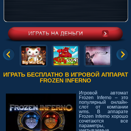
ИГРАТЬ БЕСПЛАТНО В ИГРОВОЙ АППАРАТ
FROZEN INFERNO
Игровой автомат
Frozen Inferno – это
популярный онлайн-
слот от компании
wms. В аппарате
Frozen Inferno хорошо
сочетаются все
параметры,
учитываемые