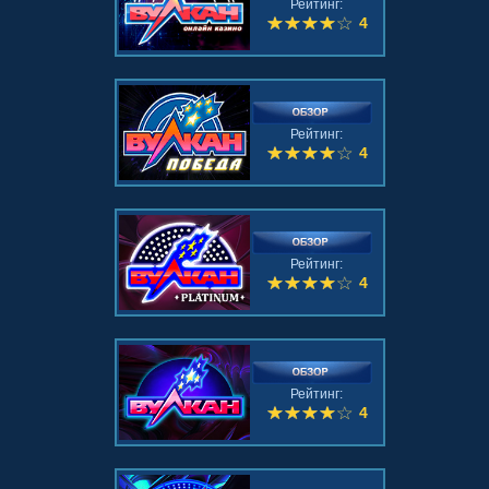
Рейтинг:
4
Рейтинг:
4
Рейтинг:
4
Рейтинг:
4