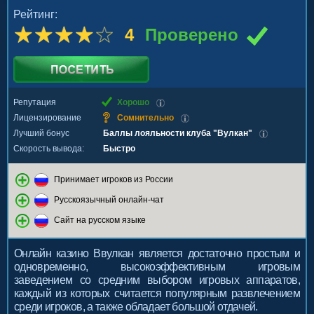
Рейтинг:
4
Проверено
Репутация
Хорошо
Лицензирование
Сомнительно
Лучший бонус
Баллы лояльности клуба "Вулкан"
Скорость вывода:
Быстро
Принимает игроков из России
Русскоязычный онлайн-чат
Сайт на русском языке
Онлайн казино
Ввулкан
является достаточно простым и
одновременно, высокоэффективным игровым
заведением
со средним
выбором игровых аппаратов,
каждый из которых считается популярным развлечением
среди игроков, а также обладает большой отдачей.