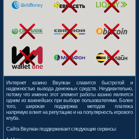
Интернет казино
Ввулкан
славится быстротой и
надежностью вывода денежных средств. Неудивительно,
потому что именно этот элемент работы казино является
одним из важнейших при выборе пользователями. Более
того, широкая поддержка методов платежа
напрямую
влиет
на репутацию и на популярность игрового
клуба.
Сайта
Ввулкан
поддерживает следующие сервисы: