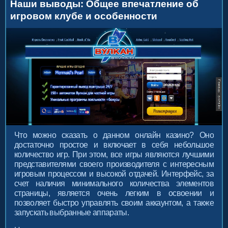
Наши выводы: Общее впечатление об
игровом клубе и особенности
Что можно сказать о данном онлайн казино? Оно
достаточно простое и включает в себя небольшое
количество игр. При этом,
все игры являются лучшими
представителями своего производителя с интересным
игровым процессом и высокой отдачей. Интерфейс, за
счет наличия минимального количества элементов
страницы, является очень легким в освоении и
позволяет быстро управлять своим аккаунтом, а также
запускать выбранные аппараты.