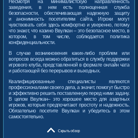
Несмотря на минималистскую направленность
заведения, в нем есть полноценная служба
безопасности, обеспечивающая надежную защиту
и
анонимность посетителям сайта. Игроки могут
чувствовать себя здесь комфортно и уверенно, потому
что знают, что казино
Ввулкан
– это безопасное место, в
котором, в том числе, соблюдается политика
конфиденциальности.
В случае возникновения каких-либо проблем или
вопросов всегда можно обратиться в службу поддержки
игрового клуба, представленной в формате онлайн чата
и работающей без перерывов и выходных.
Квалифицированные специалисты являются
профессионалами своего дела, а значит, помогут быстро
и эффективно решить поставленную перед ними задачу.
В целом
Ввулкан– это хорошее
место для азартных
игроков, которые предпочитают простоту и надежность.
Обязательно посетите
Ввулкан
и убедитесь в этом
самостоятельно.
Скрыть обзор