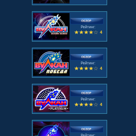
Рейтинг:
4
Рейтинг:
4
Рейтинг:
4
Рейтинг: