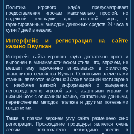
Политика игрового клуба предусматривает
предоставления игрокам максимально простой, но
надежной площадки для азартной игры, с
гарантированным выводом денежных средств 24 часа в
сутки 7 дней в неделю.
Интерфейс и регистрация на сайте
казино
Ввулкан
Интерфейс сайта игрового клуба достаточно прост и
выполнен в минималистическом стиле, что, впрочем, не
мешает ему гармонично вписываться в стилистику
знаменитого семейства Вулкан.
Основными элементами
станицы
являются
небольшой блок в верхней части экрана
с наиболее важной информацией о заведении,
непосредственно игровой зал с азартными играми, и
нижний блок с описанием казино, контактными данными,
перечислением методов платежа и другими полезными
сведениями.
Также в правом верхнем углу сайта размешено окно
регистрации. Прохождение процедуры является очень
легким – пользователю необходимо ввести в