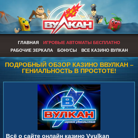
ГЛАВНАЯ
ИГРОВЫЕ АВТОМАТЫ БЕСПЛАТНО
РАБОЧИЕ ЗЕРКАЛА
БОНУСЫ
ВСЕ КАЗИНО ВУЛКАН
ПОДРОБНЫЙ ОБЗОР КАЗИНО ВВУЛКАН –
ГЕНИАЛЬНОСТЬ В ПРОСТОТЕ!
Всё о сайте онлайн казино Vvulkan