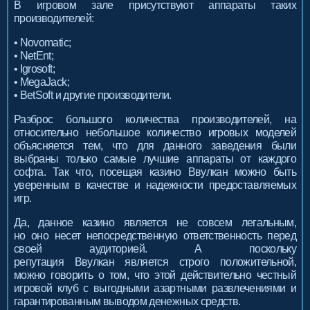
В игровом зале присутствуют аппараты таких
производителей:
•
Novomatic;
•
NetEnt;
•
Igrosoft;
•
MegaJack;
•
BetSoft
и другие производители.
Разброс большого количества производителей, на
относительно небольшое количество игровых моделей
объясняется тем, что для данного заведения были
выбраны только самые лучшие аппараты от каждого
софта. Так что, посещая казино
Ввулкан
можно быть
уверенным в качестве и надежности предоставляемых
игр.
Да, данное казино
является не совсем легальным,
но
оно
несет непосредственную ответственность перед
своей аудиторией. А поскольку
репутация
Ввулкан
является строго положительной,
можно говорить о том, что этой действительно честный
игровой клуб с выгодными азартными развлечениями и
гарантированным выводом денежных средств.