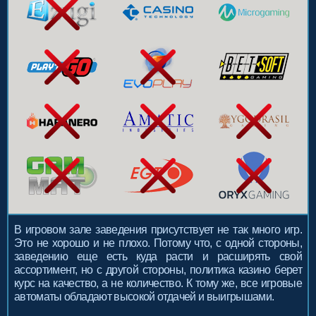
В игровом зале заведения присутствует не так много игр.
Это не хорошо и не плохо. Потому что, с одной стороны,
заведению
еще есть куда расти
и расширять свой
ассортимент, но с другой стороны, политика казино берет
курс на качество, а не количество. К тому же, все игровые
автоматы обладают высокой отдачей и выигрышами.