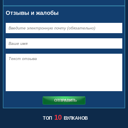
Отзывы и жалобы
10
ТОП
ВУЛКАНОВ