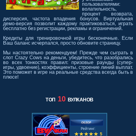
пользователями:
волатильность,
процент возврата,
дисперсия, частота впадения бонусов. Виртуальная
демо-версия позволит каждому практиковаться, играть
бесплатно без регистрации, рекламы и ограничений.
Кредиты для тренировочной игры бесконечные. Если
Ваш баланс исчерпался, просто обновите страницу.
Мы настоятельно рекомендуем! Прежде чем сыграть в
слот Crazy Cows на деньги, убедитесь, что разобрались
во всех тонкостях правил: призовые раунды (супер-
игры, удвоение), коэффициенты, строение линий выплат.
Это поможет в игре на реальные средства всегда быть в
плюсе!
10
ТОП
ВУЛКАНОВ
Рейтинг:
5