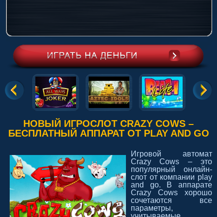
НОВЫЙ ИГРОСЛОТ CRAZY COWS –
БЕСПЛАТНЫЙ АППАРАТ ОТ PLAY AND GO
Игровой автомат
Crazy Cows – это
популярный онлайн-
слот от компании play
and go. В аппарате
Crazy Cows хорошо
сочетаются все
параметры,
учитываемые