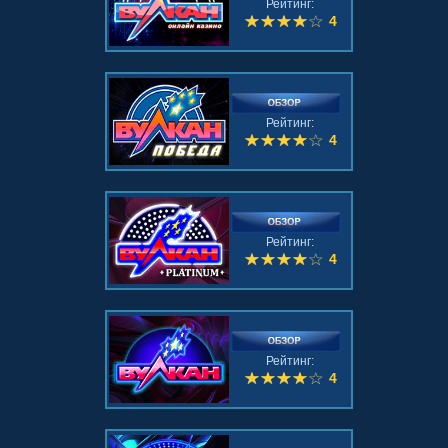
Рейтинг:
4
Рейтинг:
4
Рейтинг:
4
Рейтинг:
4