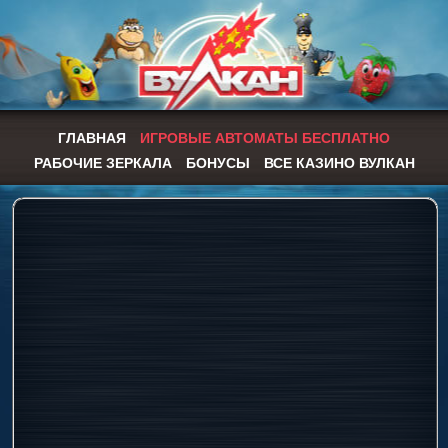
ГЛАВНАЯ
ИГРОВЫЕ АВТОМАТЫ БЕСПЛАТНО
РАБОЧИЕ ЗЕРКАЛА
БОНУСЫ
ВСЕ КАЗИНО ВУЛКАН