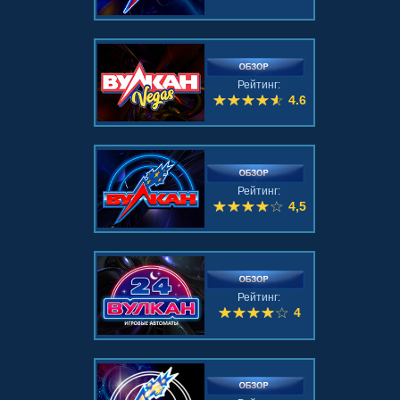
Рейтинг:
4.6
Рейтинг:
4,5
Рейтинг:
4