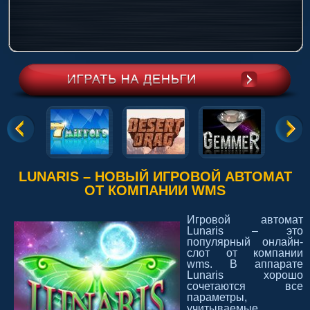
LUNARIS – НОВЫЙ ИГРОВОЙ АВТОМАТ
ОТ КОМПАНИИ WMS
Игровой автомат
Lunaris – это
популярный онлайн-
слот от компании
wms. В аппарате
Lunaris хорошо
сочетаются все
параметры,
учитываемые