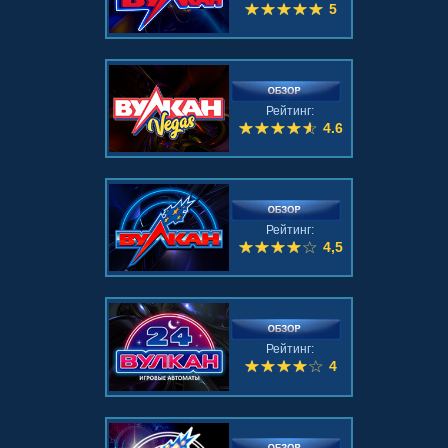
5
Рейтинг:
4.6
Рейтинг:
4,5
Рейтинг:
4