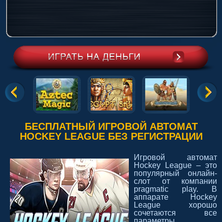
БЕСПЛАТНЫЙ ИГРОВОЙ АВТОМАТ
HOCKEY LEAGUE БЕЗ РЕГИСТРАЦИИ
Игровой автомат
Hockey League – это
популярный онлайн-
слот от компании
pragmatic play. В
аппарате Hockey
League хорошо
сочетаются все
параметры,