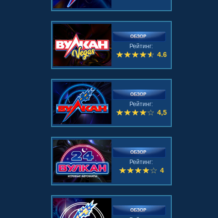
Рейтинг:
4.6
Рейтинг:
4,5
Рейтинг:
4