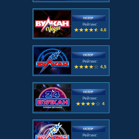
Рейтинг:
4.6
Рейтинг:
4,5
Рейтинг:
4
Рейтинг: