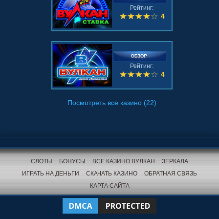
Рейтинг:
4
Рейтинг:
4
Посмотреть все казино (22)
СЛОТЫ
БОНУСЫ
ВСЕ КАЗИНО ВУЛКАН
ЗЕРКАЛА
ИГРАТЬ НА ДЕНЬГИ
СКАЧАТЬ КАЗИНО
ОБРАТНАЯ СВЯЗЬ
КАРТА САЙТА