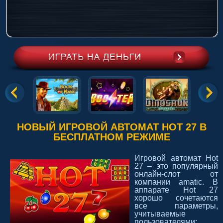
НОВЫЙ ИГРОВОЙ АВТОМАТ HOT 27 В
БЕСПЛАТНОМ РЕЖИМЕ
Игровой автомат Hot
27 – это популярный
онлайн-слот от
компании amatic. В
аппарате Hot 27
хорошо сочетаются
все параметры,
учитываемые
пользователями: