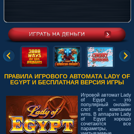
ПРАВИЛА ИГРОВОГО АВТОМАТА LADY OF
EGYPT И БЕСПЛАТНАЯ ВЕРСИЯ ИГРЫ
Игровой автомат Lady
of Egypt – это
популярный онлайн-
слот от компании
wms. В аппарате Lady
of Egypt хорошо
сочетаются все
параметры,
учитываемые