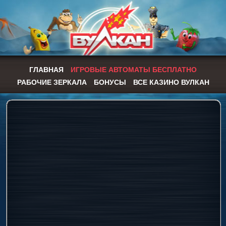
ГЛАВНАЯ
ИГРОВЫЕ АВТОМАТЫ БЕСПЛАТНО
РАБОЧИЕ ЗЕРКАЛА
БОНУСЫ
ВСЕ КАЗИНО ВУЛКАН