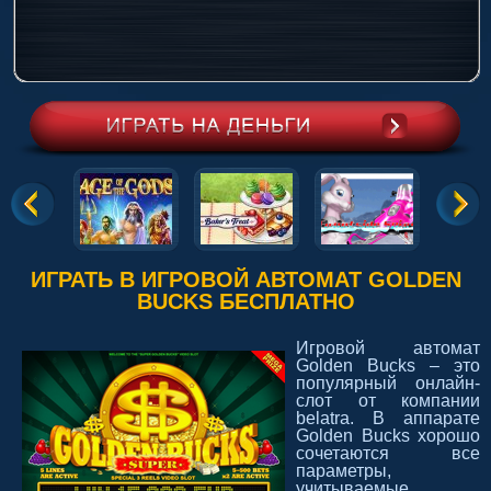
ИГРАТЬ В ИГРОВОЙ АВТОМАТ GOLDEN
BUCKS БЕСПЛАТНО
Игровой автомат
Golden Bucks – это
популярный онлайн-
слот от компании
belatra. В аппарате
Golden Bucks хорошо
сочетаются все
параметры,
учитываемые