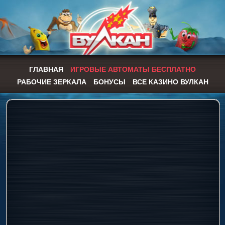
ГЛАВНАЯ
ИГРОВЫЕ АВТОМАТЫ БЕСПЛАТНО
РАБОЧИЕ ЗЕРКАЛА
БОНУСЫ
ВСЕ КАЗИНО ВУЛКАН