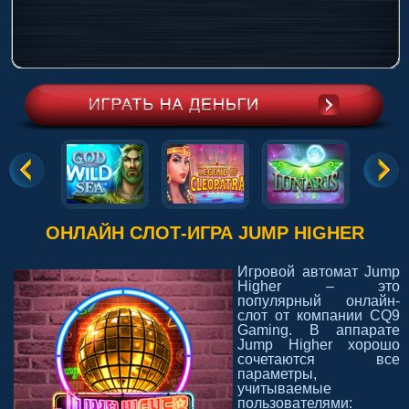
ОНЛАЙН СЛОТ-ИГРА JUMP HIGHER
Игровой автомат Jump
Higher – это
популярный онлайн-
слот от компании CQ9
Gaming. В аппарате
Jump Higher хорошо
сочетаются все
параметры,
учитываемые
пользователями: