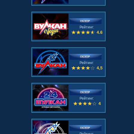
Рейтинг:
4.6
Рейтинг:
4,5
Рейтинг:
4