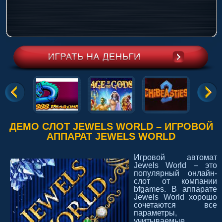
ДЕМО СЛОТ JEWELS WORLD – ИГРОВОЙ
АППАРАТ JEWELS WORLD
Игровой автомат
Jewels World – это
популярный онлайн-
слот от компании
bfgames. В аппарате
Jewels World хорошо
сочетаются все
параметры,
учитываемые