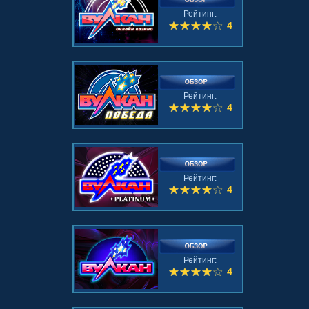
Рейтинг:
4
Рейтинг:
4
Рейтинг:
4
Рейтинг:
4