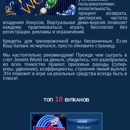
пользователями:
волатильность,
процент возврата,
дисперсия, частота
впадения бонусов. Виртуальная демо-версия позволит
каждому практиковаться, играть бесплатно без
регистрации, рекламы и ограничений.
Кредиты для тренировочной игры бесконечные. Если
Ваш баланс исчерпался, просто обновите страницу.
Мы настоятельно рекомендуем! Прежде чем сыграть в
слот Jewels World на деньги, убедитесь, что разобрались
во всех тонкостях правил: призовые раунды (супер-
игры, удвоение), коэффициенты, строение линий выплат.
Это поможет в игре на реальные средства всегда быть в
плюсе!
10
ТОП
ВУЛКАНОВ
Рейтинг: