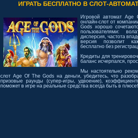
ИГРАТЬ БЕСПЛАТНО В СЛОТ-АВТОМАТ
Игровой автомат Age 
онлайн-слот от компании
Gods хорошо сочетают
пользователями: вола
дисперсия, частота впа
версия позволит каж
бесплатно без регистрац
Кредиты для тренировоч
баланс исчерпался, прос
Мы настоятельно реко
слот Age Of The Gods на деньги, убедитесь, что разобр
призовые раунды (супер-игры, удвоение), коэффициент
поможет в игре на реальные средства всегда быть в плюсе!