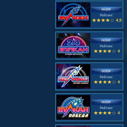
Рейтинг:
4,5
Рейтинг:
4
Рейтинг:
4
Рейтинг:
4