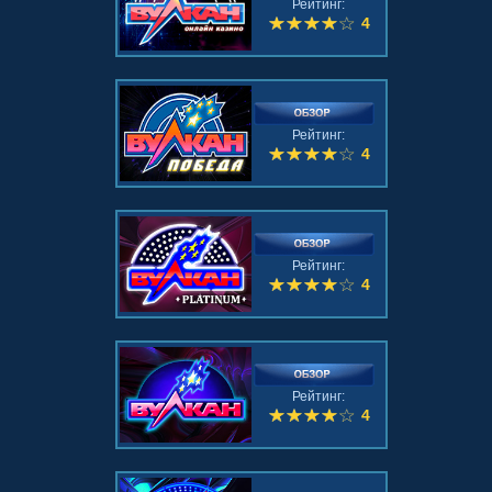
Рейтинг:
4
Рейтинг:
4
Рейтинг:
4
Рейтинг:
4