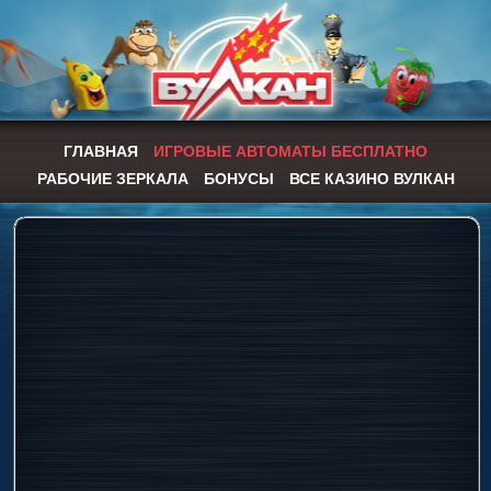
ГЛАВНАЯ
ИГРОВЫЕ АВТОМАТЫ БЕСПЛАТНО
РАБОЧИЕ ЗЕРКАЛА
БОНУСЫ
ВСЕ КАЗИНО ВУЛКАН