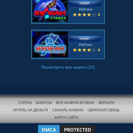
Рейтинг:
4
Рейтинг:
4
Посмотреть все казино (22)
СЛОТЫ
БОНУСЫ
ВСЕ КАЗИНО ВУЛКАН
ЗЕРКАЛА
ИГРАТЬ НА ДЕНЬГИ
СКАЧАТЬ КАЗИНО
ОБРАТНАЯ СВЯЗЬ
КАРТА САЙТА