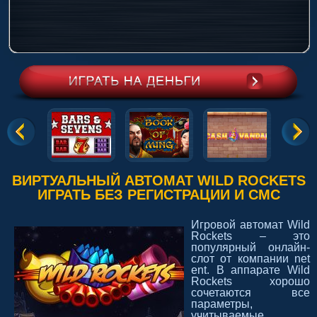
ВИРТУАЛЬНЫЙ АВТОМАТ WILD ROCKETS
ИГРАТЬ БЕЗ РЕГИСТРАЦИИ И СМС
Игровой автомат Wild
Rockets – это
популярный онлайн-
слот от компании net
ent. В аппарате Wild
Rockets хорошо
сочетаются все
параметры,
учитываемые