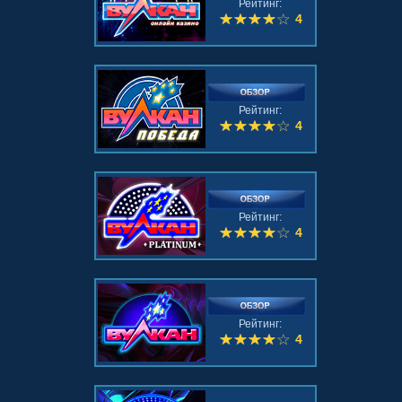
Рейтинг:
4
Рейтинг:
4
Рейтинг:
4
Рейтинг:
4