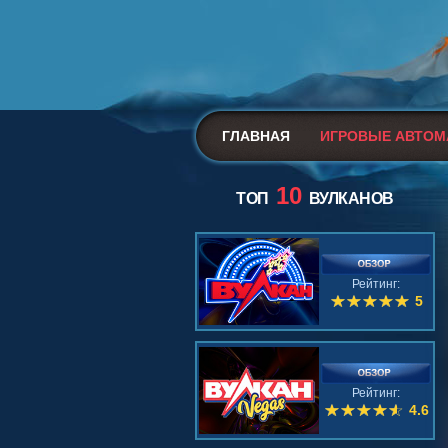
ГЛАВНАЯ
ИГРОВЫЕ АВТОМ
10
ТОП
ВУЛКАНОВ
Рейтинг:
5
Рейтинг:
4.6