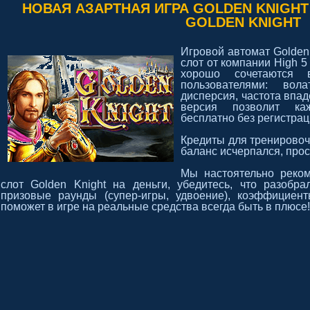
НОВАЯ АЗАРТНАЯ ИГРА GOLDEN KNIGHT
GOLDEN KNIGHT
Игровой автомат Golden
слот от компании High 5
хорошо сочетаются 
пользователями: вола
дисперсия, частота впа
версия позволит каж
бесплатно без регистрац
Кредиты для тренировоч
баланс исчерпался, прос
Мы настоятельно реко
слот Golden Knight на деньги, убедитесь, что разобра
призовые раунды (супер-игры, удвоение), коэффициент
поможет в игре на реальные средства всегда быть в плюсе!