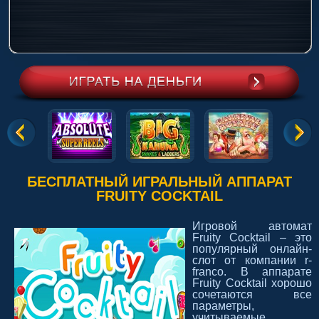
БЕСПЛАТНЫЙ ИГРАЛЬНЫЙ АППАРАТ
FRUITY COCKTAIL
Игровой автомат
Fruity Cocktail – это
популярный онлайн-
слот от компании r-
franco. В аппарате
Fruity Cocktail хорошо
сочетаются все
параметры,
учитываемые