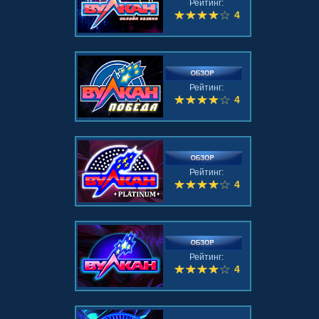
Рейтинг:
4
Рейтинг:
4
Рейтинг:
4
Рейтинг:
4