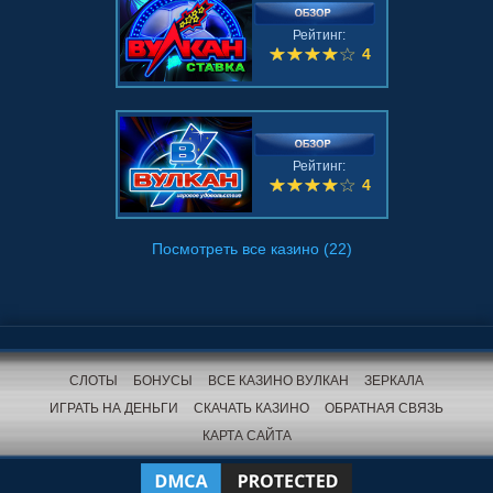
Рейтинг:
4
Рейтинг:
4
Посмотреть все казино (22)
СЛОТЫ
БОНУСЫ
ВСЕ КАЗИНО ВУЛКАН
ЗЕРКАЛА
ИГРАТЬ НА ДЕНЬГИ
СКАЧАТЬ КАЗИНО
ОБРАТНАЯ СВЯЗЬ
КАРТА САЙТА