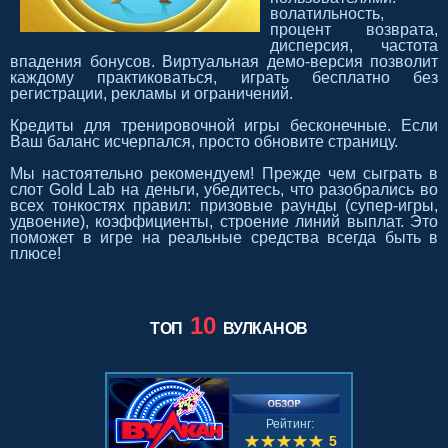
волатильность,
процент возврата,
дисперсия, частота
впадения бонусов. Виртуальная демо-версия позволит
каждому практиковаться, играть бесплатно без
регистрации, рекламы и ограничений.
Кредиты для тренировочной игры бесконечные. Если
Ваш баланс исчерпался, просто обновите страницу.
Мы настоятельно рекомендуем! Прежде чем сыграть в
слот Gold Lab на деньги, убедитесь, что разобрались во
всех тонкостях правил: призовые раунды (супер-игры,
удвоение), коэффициенты, строение линий выплат. Это
поможет в игре на реальные средства всегда быть в
плюсе!
10
ТОП
ВУЛКАНОВ
Рейтинг:
5