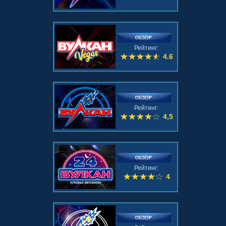
Рейтинг:
4.6
Рейтинг:
4,5
Рейтинг:
4