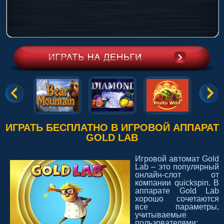
ИГРАТЬ БЕСПЛАТНО В ИГРОВОЙ АППАРАТ
GOLD LAB
Игровой автомат Gold
Lab – это популярный
онлайн-слот от
компании quickspin. В
аппарате Gold Lab
хорошо сочетаются
все параметры,
учитываемые
пользователями: