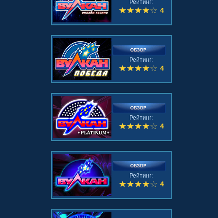
Рейтинг:
4
Рейтинг:
4
Рейтинг:
4
Рейтинг:
4