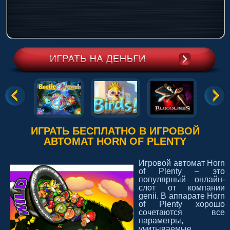
ИГРАТЬ БЕСПЛАТНО В ИГРОВОЙ
АВТОМАТ HORN OF PLENTY
Игровой автомат Horn
of Plenty – это
популярный онлайн-
слот от компании
genii. В аппарате Horn
of Plenty хорошо
сочетаются все
параметры,
учитываемые