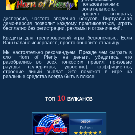
пользователями:
волатильность,
процент возврата,
дисперсия, частота впадения бонусов. Виртуальная
демо-версия позволит каждому практиковаться, играть
бесплатно без регистрации, рекламы и ограничений.
Кредиты для тренировочной игры бесконечные. Если
Ваш баланс исчерпался, просто обновите страницу.
Мы настоятельно рекомендуем! Прежде чем сыграть в
слот Horn of Plenty на деньги, убедитесь, что
разобрались во всех тонкостях правил: призовые
раунды (супер-игры, удвоение), коэффициенты,
строение линий выплат. Это поможет в игре на
реальные средства всегда быть в плюсе!
10
ТОП
ВУЛКАНОВ
Рейтинг:
5