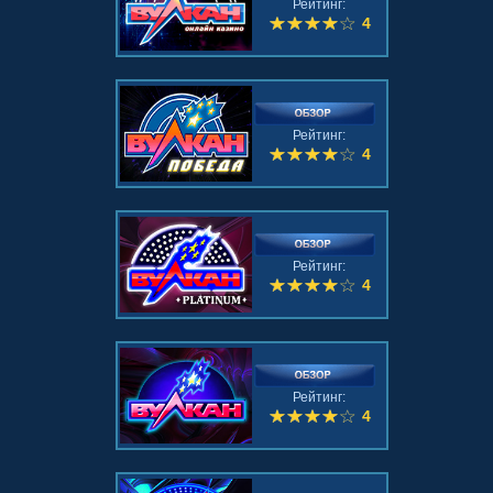
Рейтинг:
4
Рейтинг:
4
Рейтинг:
4
Рейтинг:
4