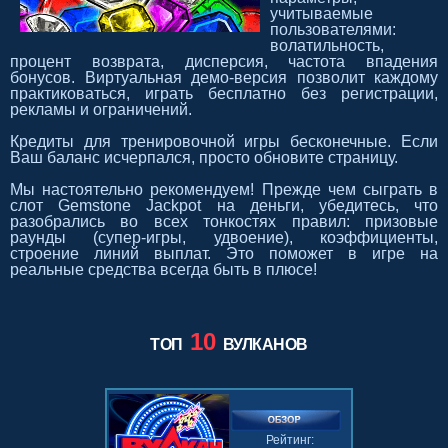
учитываемые
пользователями:
волатильность,
процент возврата, дисперсия, частота впадения
бонусов. Виртуальная демо-версия позволит каждому
практиковаться, играть бесплатно без регистрации,
рекламы и ограничений.
Кредиты для тренировочной игры бесконечные. Если
Ваш баланс исчерпался, просто обновите страницу.
Мы настоятельно рекомендуем! Прежде чем сыграть в
слот Gemstone Jackpot на деньги, убедитесь, что
разобрались во всех тонкостях правил: призовые
раунды (супер-игры, удвоение), коэффициенты,
строение линий выплат. Это поможет в игре на
реальные средства всегда быть в плюсе!
10
ТОП
ВУЛКАНОВ
Рейтинг: