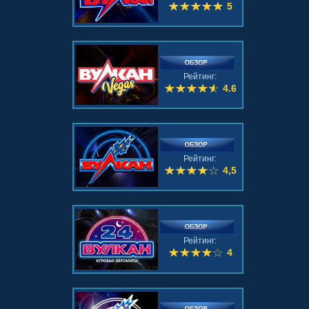
5
Рейтинг:
4.6
Рейтинг:
4,5
Рейтинг:
4