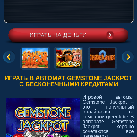
ИГРАТЬ В АВТОМАТ GEMSTONE JACKPOT
С БЕСКОНЕЧНЫМИ КРЕДИТАМИ
Игровой автомат
Gemstone Jackpot –
это популярный
онлайн-слот от
компании greentube. В
аппарате Gemstone
Jackpot хорошо
сочетаются все
параметры,