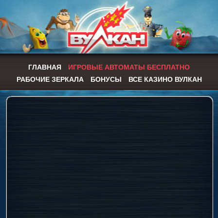
ГЛАВНАЯ
ИГРОВЫЕ АВТОМАТЫ БЕСПЛАТНО
РАБОЧИЕ ЗЕРКАЛА
БОНУСЫ
ВСЕ КАЗИНО ВУЛКАН