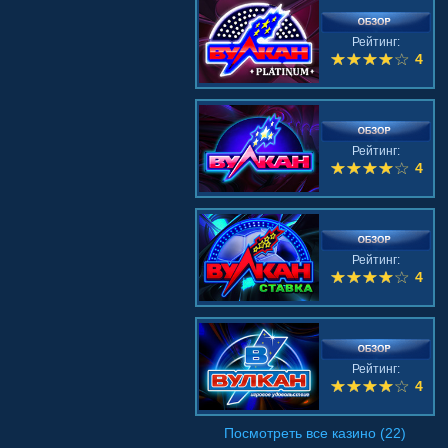
Рейтинг:
4
Рейтинг:
4
Рейтинг:
4
Рейтинг:
4
Посмотреть все казино (22)