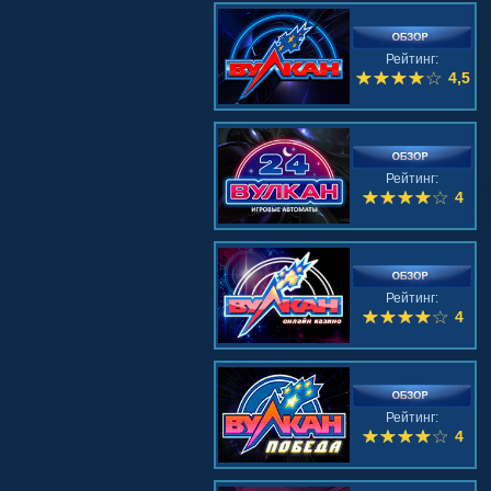
Рейтинг:
4,5
Рейтинг:
4
Рейтинг:
4
Рейтинг:
4