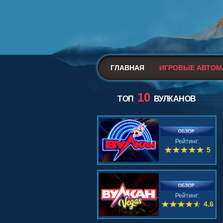
ГЛАВНАЯ
ИГРОВЫЕ АВТОМ
10
ТОП
ВУЛКАНОВ
Рейтинг:
5
Рейтинг:
4.6