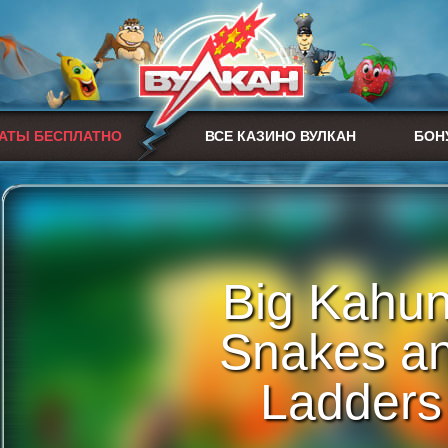
АТЫ БЕСПЛАТНО
ВСЕ КАЗИНО ВУЛКАН
БОН
Big Kahu
Snakes a
Ladders