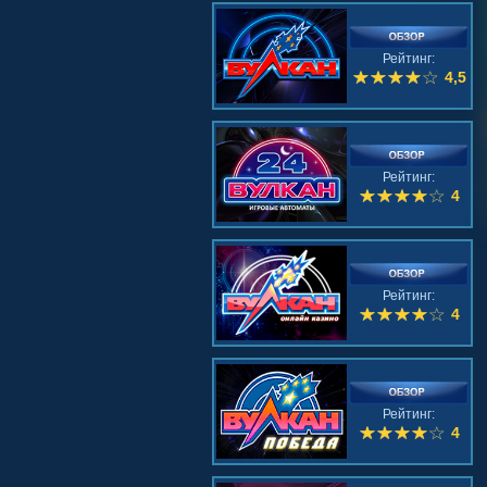
Рейтинг:
4,5
Рейтинг:
4
Рейтинг:
4
Рейтинг:
4