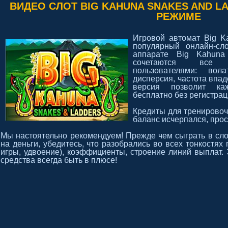
ВИДЕО СЛОТ BIG KAHUNA SNAKES AND L
РЕЖИМЕ
Игровой автомат Big K
популярный онлайн-сл
аппарате Big Kahuna
сочетаются все 
пользователями: вола
дисперсия, частота впа
версия позволит каж
бесплатно без регистрац
Кредиты для тренировоч
баланс исчерпался, прос
Мы настоятельно рекомендуем! Прежде чем сыграть в сло
на деньги, убедитесь, что разобрались во всех тонкостях
игры, удвоение), коэффициенты, строение линий выплат.
средства всегда быть в плюсе!