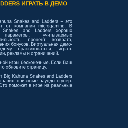
ADDERS ИГРАТЬ В ДЕМО
ahuna Snakes and Ladders – это
от от компании microgaming. В
 Snakes and Ladders хорошо
параметры, учитываемые
тильность, процент возврата,
дения бонусов. Виртуальная демо-
дому практиковаться, играть
ии, рекламы и ограничений.
ной игры бесконечные. Если Ваш
то обновите страницу.
т Big Kahuna Snakes and Ladders
 правил: призовые раунды (супер-
 Это поможет в игре на реальные