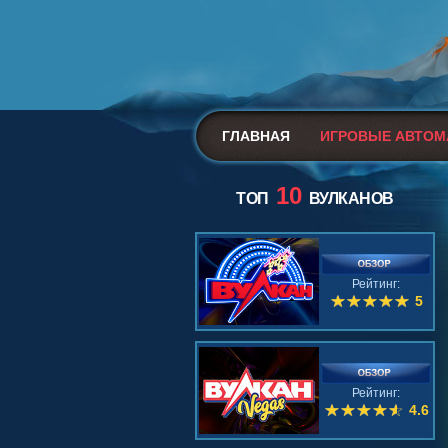
ГЛАВНАЯ
ИГРОВЫЕ АВТОМ
10
ТОП
ВУЛКАНОВ
Рейтинг:
5
Рейтинг:
4.6