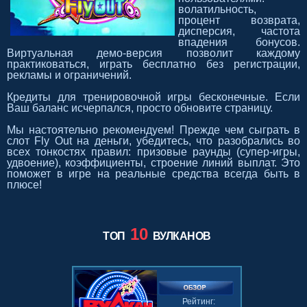
волатильность,
процент возврата,
дисперсия, частота
впадения бонусов.
Виртуальная демо-версия позволит каждому
практиковаться, играть бесплатно без регистрации,
рекламы и ограничений.
Кредиты для тренировочной игры бесконечные. Если
Ваш баланс исчерпался, просто обновите страницу.
Мы настоятельно рекомендуем! Прежде чем сыграть в
слот Fly Out на деньги, убедитесь, что разобрались во
всех тонкостях правил: призовые раунды (супер-игры,
удвоение), коэффициенты, строение линий выплат. Это
поможет в игре на реальные средства всегда быть в
плюсе!
10
ТОП
ВУЛКАНОВ
Рейтинг: