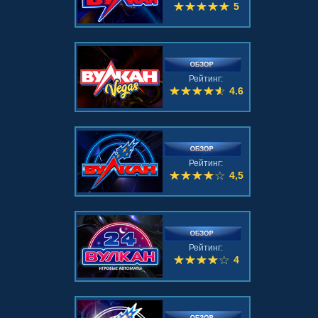
5
Рейтинг:
4.6
Рейтинг:
4,5
Рейтинг:
4