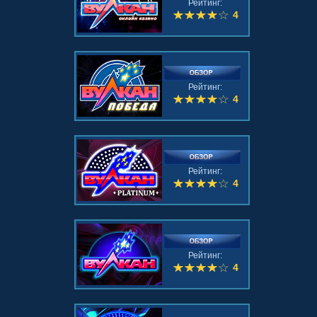
Рейтинг:
4
Рейтинг:
4
Рейтинг:
4
Рейтинг:
4