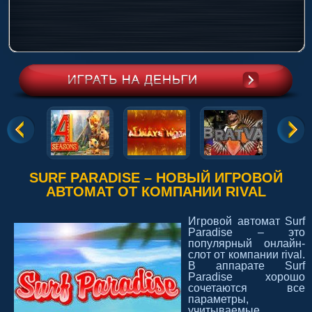
SURF PARADISE – НОВЫЙ ИГРОВОЙ
АВТОМАТ ОТ КОМПАНИИ RIVAL
Игровой автомат Surf
Paradise – это
популярный онлайн-
слот от компании rival.
В аппарате Surf
Paradise хорошо
сочетаются все
параметры,
учитываемые