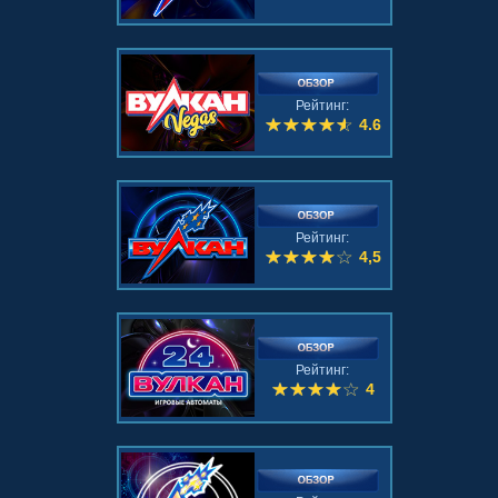
Рейтинг:
4.6
Рейтинг:
4,5
Рейтинг:
4