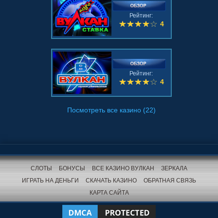
Рейтинг:
4
Рейтинг:
4
Посмотреть все казино (22)
СЛОТЫ
БОНУСЫ
ВСЕ КАЗИНО ВУЛКАН
ЗЕРКАЛА
ИГРАТЬ НА ДЕНЬГИ
СКАЧАТЬ КАЗИНО
ОБРАТНАЯ СВЯЗЬ
КАРТА САЙТА