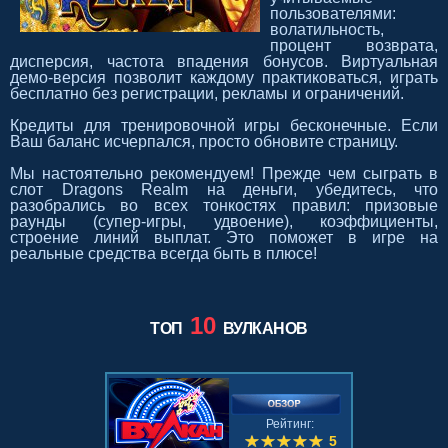
пользователями:
волатильность,
процент возврата,
дисперсия, частота впадения бонусов. Виртуальная
демо-версия позволит каждому практиковаться, играть
бесплатно без регистрации, рекламы и ограничений.
Кредиты для тренировочной игры бесконечные. Если
Ваш баланс исчерпался, просто обновите страницу.
Мы настоятельно рекомендуем! Прежде чем сыграть в
слот Dragons Realm на деньги, убедитесь, что
разобрались во всех тонкостях правил: призовые
раунды (супер-игры, удвоение), коэффициенты,
строение линий выплат. Это поможет в игре на
реальные средства всегда быть в плюсе!
10
ТОП
ВУЛКАНОВ
Рейтинг:
5