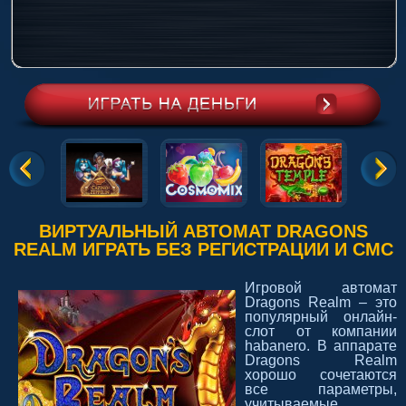
ВИРТУАЛЬНЫЙ АВТОМАТ DRAGONS
REALM ИГРАТЬ БЕЗ РЕГИСТРАЦИИ И СМС
Игровой автомат
Dragons Realm – это
популярный онлайн-
слот от компании
habanero. В аппарате
Dragons Realm
хорошо сочетаются
все параметры,
учитываемые