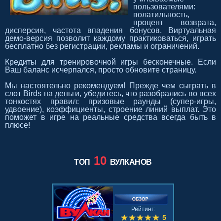
пользователями:
волатильность,
процент возврата,
дисперсия, частота впадения бонусов. Виртуальная
демо-версия позволит каждому практиковаться, играть
бесплатно без регистрации, рекламы и ограничений.
Кредиты для тренировочной игры бесконечные. Если
Ваш баланс исчерпался, просто обновите страницу.
Мы настоятельно рекомендуем! Прежде чем сыграть в
слот Birds на деньги, убедитесь, что разобрались во всех
тонкостях правил: призовые раунды (супер-игры,
удвоение), коэффициенты, строение линий выплат. Это
поможет в игре на реальные средства всегда быть в
плюсе!
10
ТОП
ВУЛКАНОВ
Рейтинг:
5