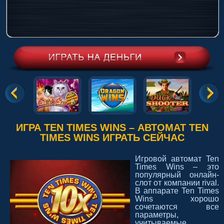
ИГРА TEN TIMES WINS – АВТОМАТ TEN
TIMES WINS ИГРАТЬ СЕЙЧАС
Игровой автомат Ten
Times Wins – это
популярный онлайн-
слот от компании rival.
В аппарате Ten Times
Wins хорошо
сочетаются все
параметры,
учитываемые