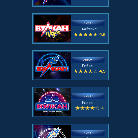
Рейтинг:
4.6
Рейтинг:
4,5
Рейтинг:
4