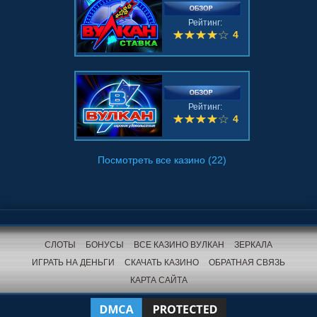
Рейтинг:
4
Рейтинг:
4
Посмотреть все казино (22)
СЛОТЫ
БОНУСЫ
ВСЕ КАЗИНО ВУЛКАН
ЗЕРКАЛА
ИГРАТЬ НА ДЕНЬГИ
СКАЧАТЬ КАЗИНО
ОБРАТНАЯ СВЯЗЬ
КАРТА САЙТА