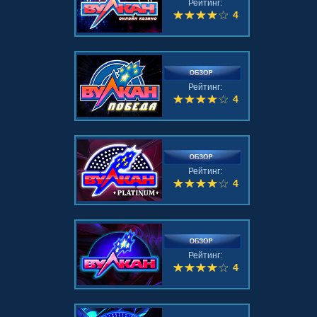
Рейтинг:
4
Рейтинг:
4
Рейтинг:
4
Рейтинг:
4