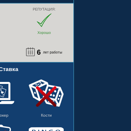
РЕПУТАЦИЯ:
Хорошо
6
лет работы
 Ставка
окер
Кости