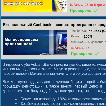
25 за 5 дней
Вейджер:
Проверено
Еженедельный Cashback - возврат проигранных сре
Кэшбэк (C
Тип бонуса:
100%
Размер:
Минимальный депозит:
35
Вейджер:
Проверено
В игровом клубе Vulcan Stavka присутствует большое количе
из главных подарков является бонус за регистрацию, состав
первый депозит. Максимальный лимит этого бонуса составляет
Все, что нужно сделать для получения бонуса – пройти бы
процедуру регистрации, а также внести первый депозит. 
дополнительные бонусы, действующие для всех, а не только дл
Бонусы на депозит до 120%, которые появляются к
Кешбек в разных процентных соотношениях от по