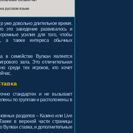
коязычный онлайн-чат
на русском языке
гр уже довольно длительное время.
то это заведение развивалось и
громные усилия для того, чтобы
ва, а также интереса обычных
а в семействе Вулкан является
игрового зала. Это отличительная
но среди тех игроков, кто хочет
ейчас.
Ставка
точно стандартен и не вызывает
елены по группам и расположены в
новных разделов – Казино или Live
. Также в верхней части страницы
о Вулкан ставка, и дополнительные