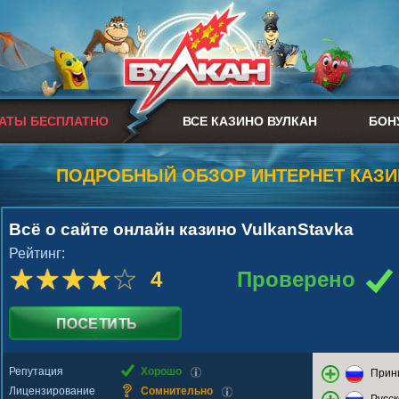
АТЫ БЕСПЛАТНО
ВСЕ КАЗИНО ВУЛКАН
БОН
ПОДРОБНЫЙ ОБЗОР ИНТЕРНЕТ КАЗИ
Всё о сайте онлайн казино VulkanStavka
Рейтинг:
4
Проверено
Репутация
Хорошо
Прини
Лицензирование
Сомнительно