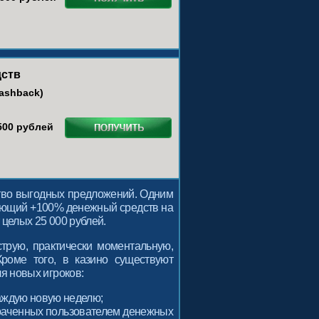
дств
ashback)
500 рублей
ство выгодных предложений. Одним
ляющий +100% денежный средств на
 целых 25 000 рублей.
струю, практически моментальную,
Кроме того, в казино существуют
я новых игроков:
аждую новую неделю;
траченных пользователем денежных