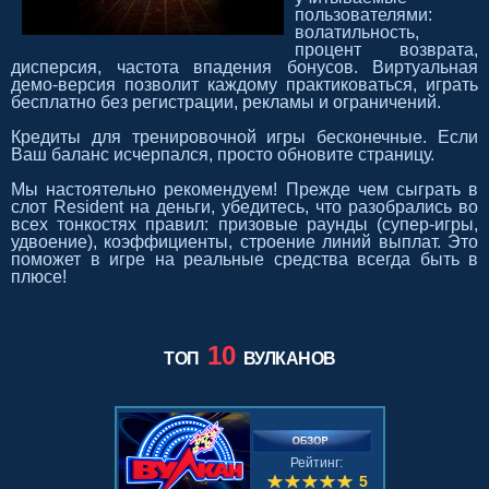
пользователями:
волатильность,
процент возврата,
дисперсия, частота впадения бонусов. Виртуальная
демо-версия позволит каждому практиковаться, играть
бесплатно без регистрации, рекламы и ограничений.
Кредиты для тренировочной игры бесконечные. Если
Ваш баланс исчерпался, просто обновите страницу.
Мы настоятельно рекомендуем! Прежде чем сыграть в
слот Resident на деньги, убедитесь, что разобрались во
всех тонкостях правил: призовые раунды (супер-игры,
удвоение), коэффициенты, строение линий выплат. Это
поможет в игре на реальные средства всегда быть в
плюсе!
10
ТОП
ВУЛКАНОВ
Рейтинг:
5