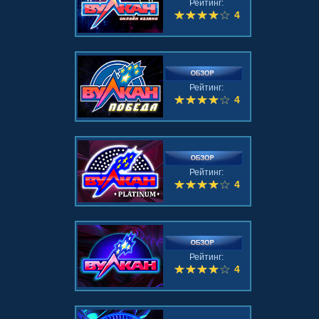
Рейтинг:
4
Рейтинг:
4
Рейтинг:
4
Рейтинг:
4