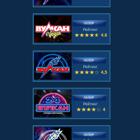
Рейтинг:
4.6
Рейтинг:
4,5
Рейтинг:
4