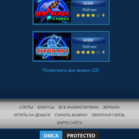
Рейтинг:
4
Рейтинг:
4
Посмотреть все казино (22)
СЛОТЫ
БОНУСЫ
ВСЕ КАЗИНО ВУЛКАН
ЗЕРКАЛА
ИГРАТЬ НА ДЕНЬГИ
СКАЧАТЬ КАЗИНО
ОБРАТНАЯ СВЯЗЬ
КАРТА САЙТА