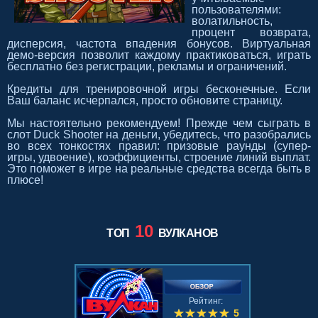
пользователями:
волатильность,
процент возврата,
дисперсия, частота впадения бонусов. Виртуальная
демо-версия позволит каждому практиковаться, играть
бесплатно без регистрации, рекламы и ограничений.
Кредиты для тренировочной игры бесконечные. Если
Ваш баланс исчерпался, просто обновите страницу.
Мы настоятельно рекомендуем! Прежде чем сыграть в
слот Duck Shooter на деньги, убедитесь, что разобрались
во всех тонкостях правил: призовые раунды (супер-
игры, удвоение), коэффициенты, строение линий выплат.
Это поможет в игре на реальные средства всегда быть в
плюсе!
10
ТОП
ВУЛКАНОВ
Рейтинг:
5