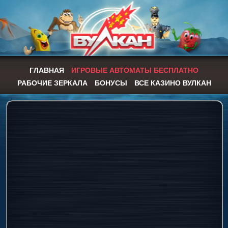
ГЛАВНАЯ
ИГРОВЫЕ АВТОМАТЫ БЕСПЛАТНО
РАБОЧИЕ ЗЕРКАЛА
БОНУСЫ
ВСЕ КАЗИНО ВУЛКАН