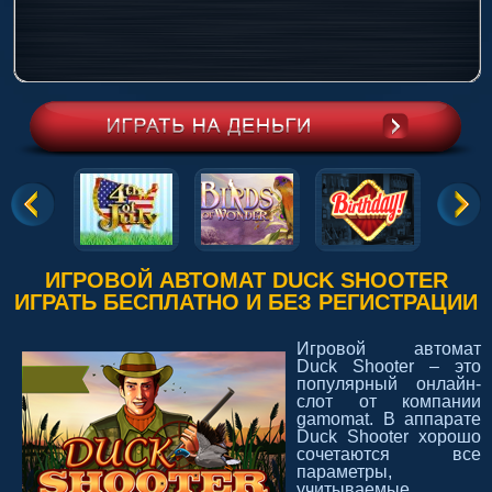
ИГРОВОЙ АВТОМАТ DUCK SHOOTER
ИГРАТЬ БЕСПЛАТНО И БЕЗ РЕГИСТРАЦИИ
Игровой автомат
Duck Shooter – это
популярный онлайн-
слот от компании
gamomat. В аппарате
Duck Shooter хорошо
сочетаются все
параметры,
учитываемые