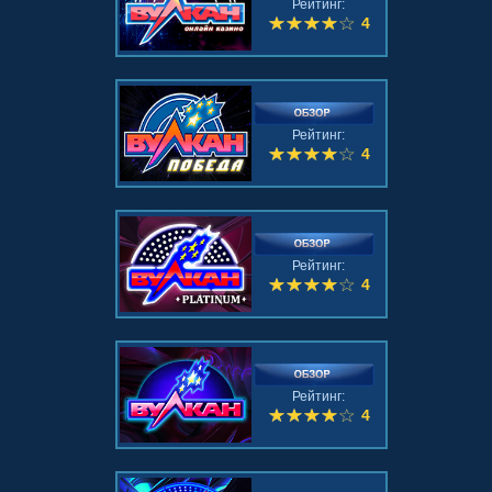
Рейтинг:
4
Рейтинг:
4
Рейтинг:
4
Рейтинг:
4