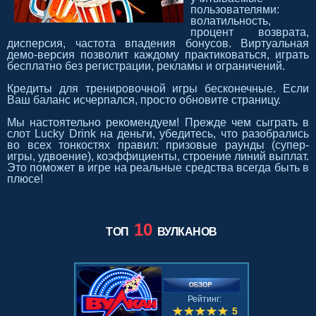
пользователями:
волатильность,
процент возврата,
дисперсия, частота впадения бонусов. Виртуальная
демо-версия позволит каждому практиковаться, играть
бесплатно без регистрации, рекламы и ограничений.
Кредиты для тренировочной игры бесконечные. Если
Ваш баланс исчерпался, просто обновите страницу.
Мы настоятельно рекомендуем! Прежде чем сыграть в
слот Lucky Drink на деньги, убедитесь, что разобрались
во всех тонкостях правил: призовые раунды (супер-
игры, удвоение), коэффициенты, строение линий выплат.
Это поможет в игре на реальные средства всегда быть в
плюсе!
10
ТОП
ВУЛКАНОВ
Рейтинг:
5