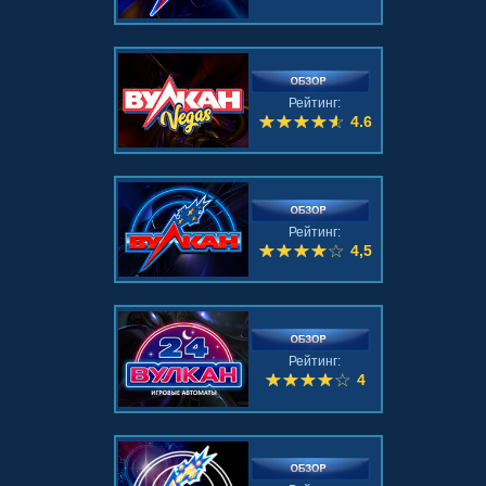
Рейтинг:
4.6
Рейтинг:
4,5
Рейтинг:
4