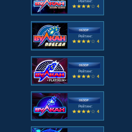
Рейтинг:
4
Рейтинг:
4
Рейтинг:
4
Рейтинг:
4