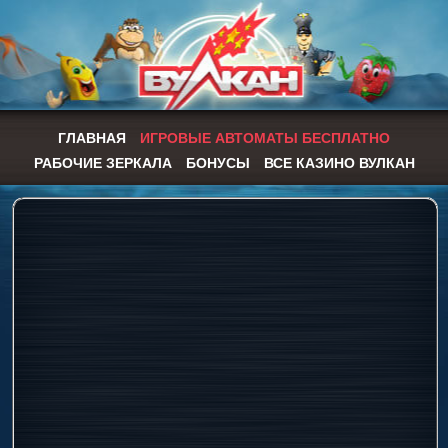
ГЛАВНАЯ
ИГРОВЫЕ АВТОМАТЫ БЕСПЛАТНО
РАБОЧИЕ ЗЕРКАЛА
БОНУСЫ
ВСЕ КАЗИНО ВУЛКАН