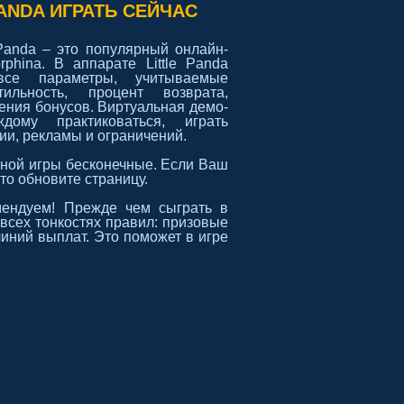
PANDA ИГРАТЬ СЕЙЧАС
 Panda – это популярный онлайн-
phina. В аппарате Little Panda
все параметры, учитываемые
тильность, процент возврата,
дения бонусов. Виртуальная демо-
дому практиковаться, играть
ии, рекламы и ограничений.
ной игры бесконечные. Если Ваш
то обновите страницу.
мендуем! Прежде чем сыграть в
о всех тонкостях правил: призовые
линий выплат. Это поможет в игре