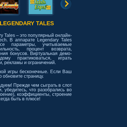
LEGENDARY TALES
y Tales – это популярный онлайн-
ech. В аппарате Legendary Tales
се параметры, учитываемые
ильность, процент возврата,
ения бонусов. Виртуальная демо-
ому практиковаться, играть
и, рекламы и ограничений.
ной игры бесконечные. Если Ваш
о обновите страницу.
дуем! Прежде чем сыграть в слот
и, убедитесь, что разобрались во
воение), коэффициенты, строение
егда быть в плюсе!