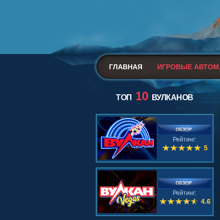
ГЛАВНАЯ
ИГРОВЫЕ АВТОМ
10
ТОП
ВУЛКАНОВ
Рейтинг:
5
Рейтинг:
4.6