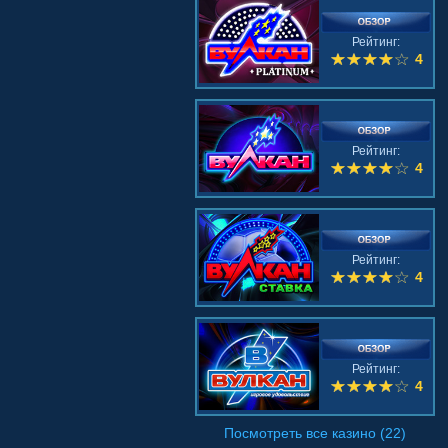
Рейтинг:
4
Рейтинг:
4
Рейтинг:
4
Рейтинг:
4
Посмотреть все казино (22)