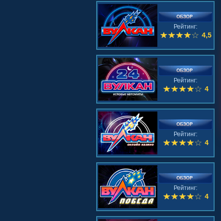
Рейтинг:
4,5
Рейтинг:
4
Рейтинг:
4
Рейтинг:
4