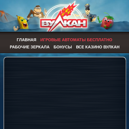
ГЛАВНАЯ
ИГРОВЫЕ АВТОМАТЫ БЕСПЛАТНО
РАБОЧИЕ ЗЕРКАЛА
БОНУСЫ
ВСЕ КАЗИНО ВУЛКАН