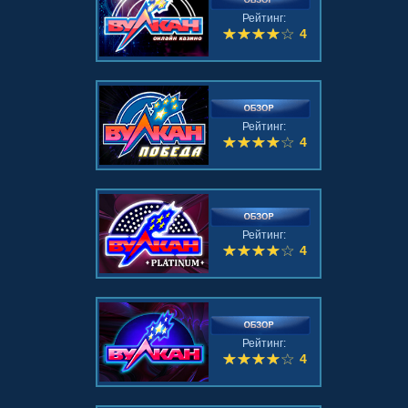
Рейтинг:
4
Рейтинг:
4
Рейтинг:
4
Рейтинг:
4