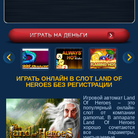
ИГРАТЬ ОНЛАЙН В СЛОТ LAND OF
HEROES БЕЗ РЕГИСТРАЦИИ
Игровой автомат Land
Of Heroes – это
популярный онлайн-
слот от компании
gamomat. В аппарате
Land Of Heroes
хорошо сочетаются
все параметры,
учитываемые