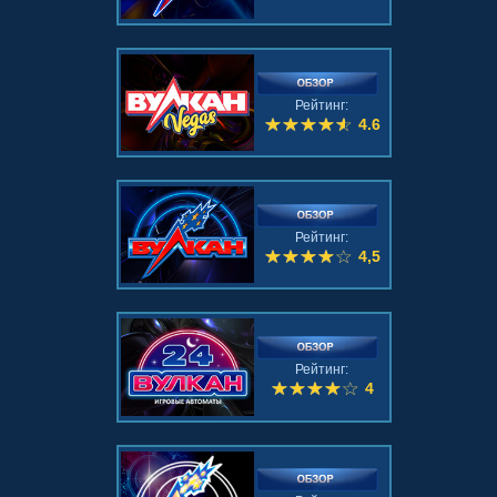
Рейтинг:
4.6
Рейтинг:
4,5
Рейтинг:
4