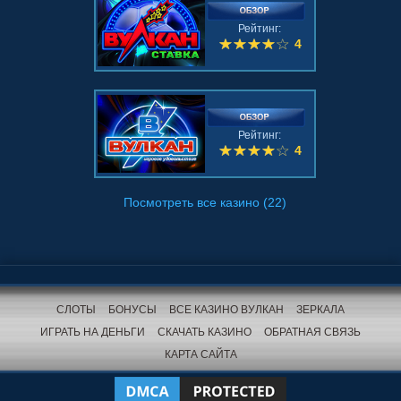
Рейтинг:
4
Рейтинг:
4
Посмотреть все казино (22)
СЛОТЫ
БОНУСЫ
ВСЕ КАЗИНО ВУЛКАН
ЗЕРКАЛА
ИГРАТЬ НА ДЕНЬГИ
СКАЧАТЬ КАЗИНО
ОБРАТНАЯ СВЯЗЬ
КАРТА САЙТА