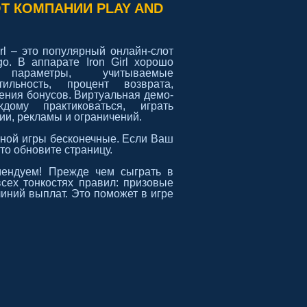
ОТ КОМПАНИИ PLAY AND
irl – это популярный онлайн-слот
o. В аппарате Iron Girl хорошо
параметры, учитываемые
тильность, процент возврата,
дения бонусов. Виртуальная демо-
дому практиковаться, играть
ии, рекламы и ограничений.
ной игры бесконечные. Если Ваш
то обновите страницу.
мендуем! Прежде чем сыграть в
 всех тонкостях правил: призовые
линий выплат. Это поможет в игре