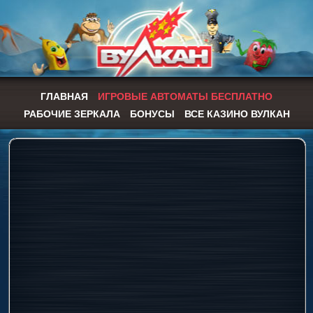
ГЛАВНАЯ
ИГРОВЫЕ АВТОМАТЫ БЕСПЛАТНО
РАБОЧИЕ ЗЕРКАЛА
БОНУСЫ
ВСЕ КАЗИНО ВУЛКАН