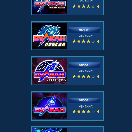
Рейтинг:
4
Рейтинг:
4
Рейтинг:
4
Рейтинг:
4