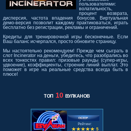
пользователями:
волатильность,
процент возврата,
дисперсия, частота впадения бонусов. Виртуальная
демо-версия позволит каждому практиковаться, играть
бесплатно без регистрации, рекламы и ограничений.
Кредиты для тренировочной игры бесконечные. Если
Ваш баланс исчерпался, просто обновите страницу.
Мы настоятельно рекомендуем! Прежде чем сыграть в
слот Incinerator на деньги, убедитесь, что разобрались во
всех тонкостях правил: призовые раунды (супер-игры,
удвоение), коэффициенты, строение линий выплат. Это
поможет в игре на реальные средства всегда быть в
плюсе!
10
ТОП
ВУЛКАНОВ
Рейтинг:
5