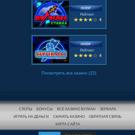
Рейтинг:
4
Рейтинг:
4
Посмотреть все казино (22)
СЛОТЫ
БОНУСЫ
ВСЕ КАЗИНО ВУЛКАН
ЗЕРКАЛА
ИГРАТЬ НА ДЕНЬГИ
СКАЧАТЬ КАЗИНО
ОБРАТНАЯ СВЯЗЬ
КАРТА САЙТА