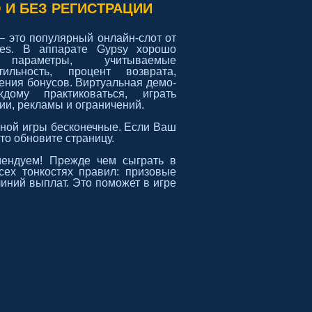
И БЕЗ РЕГИСТРАЦИИ
– это популярный онлайн-слот от
es. В аппарате Gypsy хорошо
параметры, учитываемые
тильность, процент возврата,
дения бонусов. Виртуальная демо-
дому практиковаться, играть
ии, рекламы и ограничений.
ной игры бесконечные. Если Ваш
то обновите страницу.
мендуем! Прежде чем сыграть в
сех тонкостях правил: призовые
линий выплат. Это поможет в игре