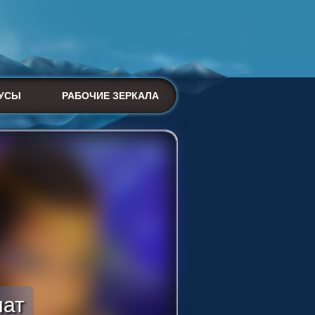
УСЫ
РАБОЧИЕ ЗЕРКАЛА
мат