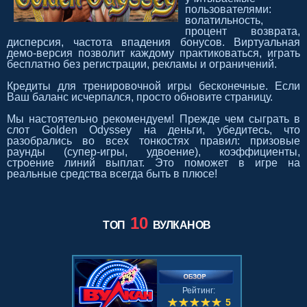
пользователями:
волатильность,
процент возврата,
дисперсия, частота впадения бонусов. Виртуальная
демо-версия позволит каждому практиковаться, играть
бесплатно без регистрации, рекламы и ограничений.
Кредиты для тренировочной игры бесконечные. Если
Ваш баланс исчерпался, просто обновите страницу.
Мы настоятельно рекомендуем! Прежде чем сыграть в
слот Golden Odyssey на деньги, убедитесь, что
разобрались во всех тонкостях правил: призовые
раунды (супер-игры, удвоение), коэффициенты,
строение линий выплат. Это поможет в игре на
реальные средства всегда быть в плюсе!
10
ТОП
ВУЛКАНОВ
Рейтинг:
5