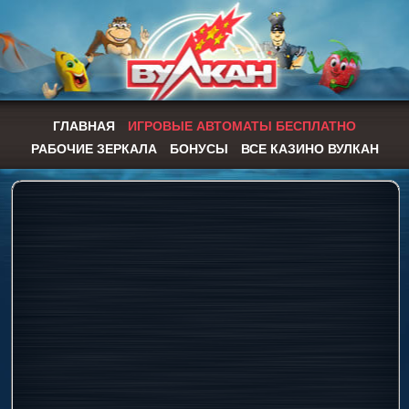
ГЛАВНАЯ
ИГРОВЫЕ АВТОМАТЫ БЕСПЛАТНО
РАБОЧИЕ ЗЕРКАЛА
БОНУСЫ
ВСЕ КАЗИНО ВУЛКАН