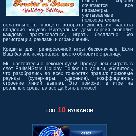
Edition хорошо
сочетаются все
параметры,
учитываемые
пользователями:
волатильность, процент возврата, дисперсия, частота
впадения бонусов. Виртуальная демо-версия позволит
каждому практиковаться, играть бесплатно без
регистрации, рекламы и ограничений.
Кредиты для тренировочной игры бесконечные. Если
Ваш баланс исчерпался, просто обновите страницу.
Мы настоятельно рекомендуем! Прежде чем сыграть в
слот FruitsNStars Holiday Edition на деньги, убедитесь,
что разобрались во всех тонкостях правил: призовые
раунды (супер-игры, удвоение), коэффициенты,
строение линий выплат. Это поможет в игре на
реальные средства всегда быть в плюсе!
10
ТОП
ВУЛКАНОВ