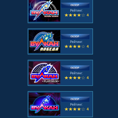
Рейтинг:
4
Рейтинг:
4
Рейтинг:
4
Рейтинг:
4