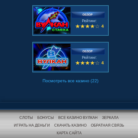
Рейтинг:
4
Рейтинг:
4
Посмотреть все казино (22)
СЛОТЫ
БОНУСЫ
ВСЕ КАЗИНО ВУЛКАН
ЗЕРКАЛА
ИГРАТЬ НА ДЕНЬГИ
СКАЧАТЬ КАЗИНО
ОБРАТНАЯ СВЯЗЬ
КАРТА САЙТА