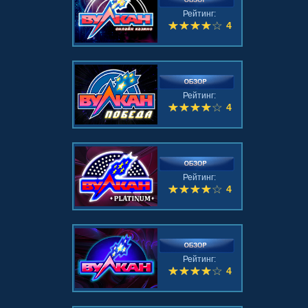
Рейтинг:
4
Рейтинг:
4
Рейтинг:
4
Рейтинг:
4