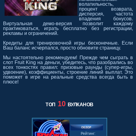
волатильность,
процент возврата,
дисперсия, частота
впадения бонусов.
Виртуальная демо-версия позволит каждому
практиковаться, играть бесплатно без регистрации,
рекламы и ограничений.
Кредиты для тренировочной игры бесконечные. Если
Ваш баланс исчерпался, просто обновите страницу.
Мы настоятельно рекомендуем! Прежде чем сыграть в
слот Fruit King на деньги, убедитесь, что разобрались во
всех тонкостях правил: призовые раунды (супер-игры,
удвоение), коэффициенты, строение линий выплат. Это
поможет в игре на реальные средства всегда быть в
плюсе!
10
ТОП
ВУЛКАНОВ
Рейтинг: