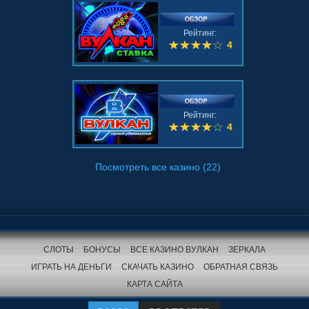
Рейтинг:
4
Рейтинг:
4
Посмотреть все казино (22)
СЛОТЫ
БОНУСЫ
ВСЕ КАЗИНО ВУЛКАН
ЗЕРКАЛА
ИГРАТЬ НА ДЕНЬГИ
СКАЧАТЬ КАЗИНО
ОБРАТНАЯ СВЯЗЬ
КАРТА САЙТА