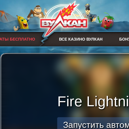
АТЫ БЕСПЛАТНО
ВСЕ КАЗИНО ВУЛКАН
БОН
Fire Lightn
Запустить авто