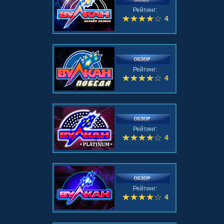
Рейтинг:
4
Рейтинг:
4
Рейтинг:
4
Рейтинг:
4