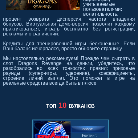
учитываемые
пользователями:
волатильность,
процент возврата, дисперсия, частота впадения
бонусов. Виртуальная демо-версия позволит каждому
практиковаться, играть бесплатно без регистрации,
рекламы и ограничений.
Кредиты для тренировочной игры бесконечные. Если
Ваш баланс исчерпался, просто обновите страницу.
Мы настоятельно рекомендуем! Прежде чем сыграть в
слот Dragons Revenge на деньги, убедитесь, что
разобрались во всех тонкостях правил: призовые
раунды (супер-игры, удвоение), коэффициенты,
строение линий выплат. Это поможет в игре на
реальные средства всегда быть в плюсе!
10
ТОП
ВУЛКАНОВ
Рейтинг: