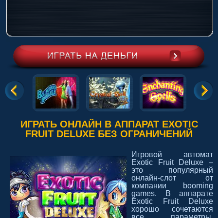
ИГРАТЬ ОНЛАЙН В АППАРАТ EXOTIC
FRUIT DELUXE БЕЗ ОГРАНИЧЕНИЙ
Игровой автомат
Exotic Fruit Deluxe –
это популярный
онлайн-слот от
компании booming
games. В аппарате
Exotic Fruit Deluxe
хорошо сочетаются
все параметры,