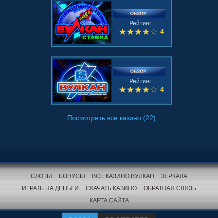
Рейтинг:
4
Рейтинг:
4
Посмотреть все казино (22)
СЛОТЫ
БОНУСЫ
ВСЕ КАЗИНО ВУЛКАН
ЗЕРКАЛА
ИГРАТЬ НА ДЕНЬГИ
СКАЧАТЬ КАЗИНО
ОБРАТНАЯ СВЯЗЬ
КАРТА САЙТА